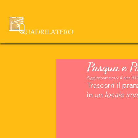
Pasqua e P
Aggiornamento:
4 apr 202
Trascorri il 
pran
in un 
locale im