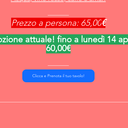
Prezzo a persona: 65,00
€
ione attuale! fino a lunedì 14 ap
60,00€
Clicca e Prenota il tuo tavolo!