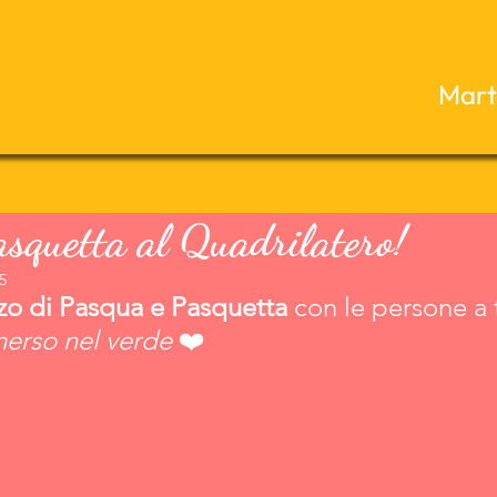
Marte
asquetta al Quadrilatero!
5
zo di Pasqua e Pasquetta
 con le persone a 
merso nel verde
 ❤️