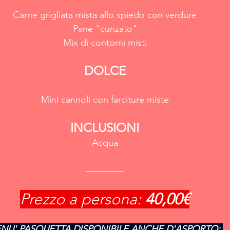
Carne grigliata mista allo spiedo con verdure
Pane "cunzato"
Mix di contorni misti
DOLCE
Mini cannoli con farciture miste
INCLUSIONI
Acqua
Prezzo a persona: 
40,00€
NU' PASQUETTA DISPONIBILE ANCHE D'ASPORTO: 