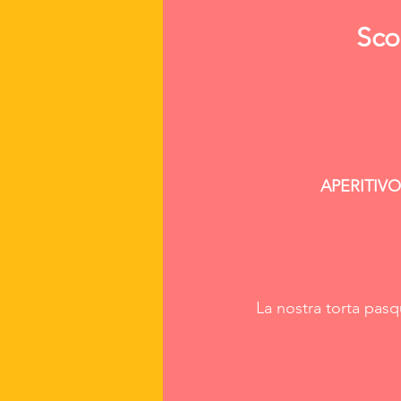
Sco
APERITIVO
La nostra torta pasq