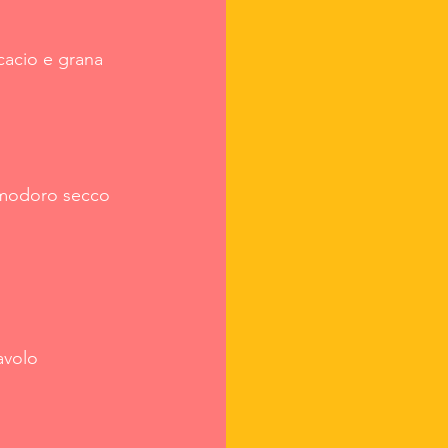
cacio e grana
pomodoro secco 
avolo