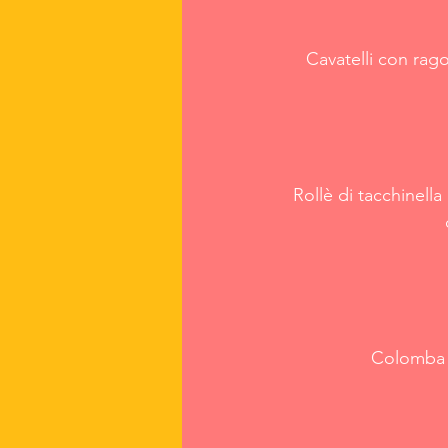
Cavatelli con rag
Rollè di tacchinell
Colomba d