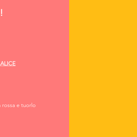
!
ALICE
 rossa e tuorlo 