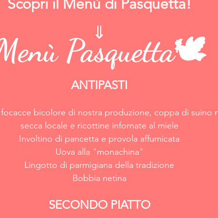
Scopri il Menù di Pasquetta!
⇓
Menù Pasquetta🕊️
ANTIPASTI
 focacce bicolore di nostra produzione, coppa di suino ne
secca locale e ricottine infornate al miele
Involtino di pancetta e provola affumicata
Uova alla "monachina"
Lingotto di parmigiana della tradizione
Bobbia netina
SECONDO PIATTO