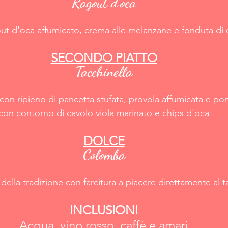
Ragout d'oca
out d'oca affumicato, crema alle melanzane e fonduta di 
SECONDO PIATTO
Tacchinella
a con ripieno di pancetta stufata, provola affumicata e 
con contorno di cavolo viola marinato e chips d'oca
DOLCE
Colomba
ella tradizione con farcitura a piacere direttamente al t
INCLUSIONI
Acqua, vino rosso, caffè e amari