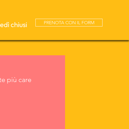
PRENOTA CON IL FORM
dì chiusi
te più care 