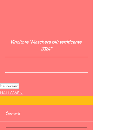
Vincitore"Maschera più terrificante 
2024"
halloween
HALLOWEN
Commenti