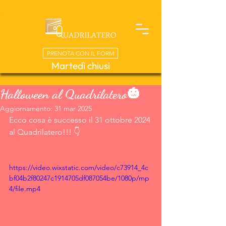
PRENOTA CON IL FORM
Martedì chiusi
Halloween al Quadrilatero🎃
Aggiornamento:
31 mar 2025
Ecco cosa è successo il 31 ottobre 2024 
al Quadrilatero!!! 👇
https://video.wixstatic.com/video/c73914_4c
bf04b2f80247c1914705df087054be/1080p/mp
4/file.mp4